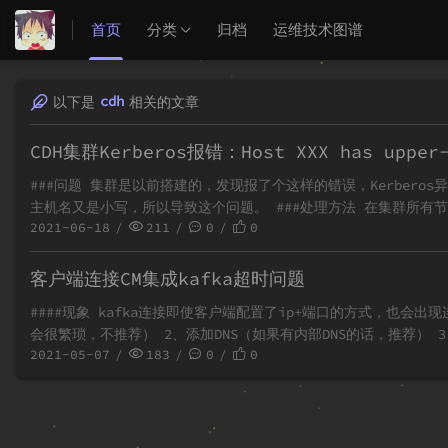
首页
分类
归档
运维技术图谱
cdh
以下是
相关的文章
CDH集群Kerberos报错：Host XXX has upper-c
###问题 集群是以前搭建的，发现报了个这样的错误，Kerberos异
主机名又是小写，所以导致这个问题。 ###处理方法 在集群所有节点下
2021-06-18
211
0
0
客户端连接CM集成kafka超时问题
####现象 kafka连接即使客户端配置了ip+端口的方式，也会出现
会很繁琐，不推荐） 2、添加DNS（如果有内部DNS的话，推荐） 
2021-05-07
183
0
0