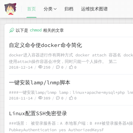
首页
分类
归档
运维技术图谱
chmod
以下是
相关的文章
自定义命令使docker命令简化
docker进入容器进行作有两种方式 docker attach 容器名 do
使用attach操作容器会冲突，同时只能一个人操作。 第二
2018-12-14
250
0
0
一键安装lamp/lnmp脚本
####一键安装lamp/lnmp lamp：linux+apache+mysql+php lnm
2018-11-14
389
0
0
Linux配置SSH免密登录
###场景： 被登录服务器：A 本地客户端：B ###被登录服务器A操作： ##
PubkeyAuthentication yes AuthorizedKeysF