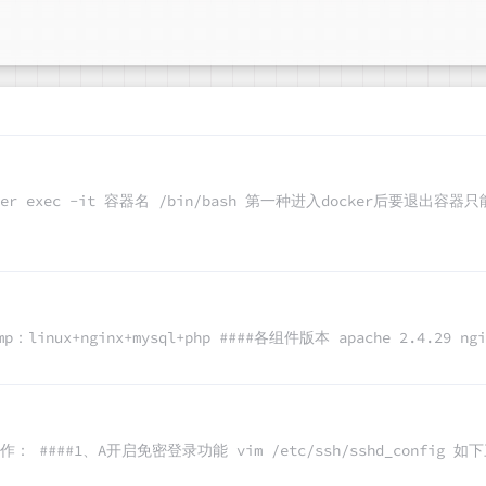
cker exec -it 容器名 /bin/bash 第一种进入docker后要退出
p：linux+nginx+mysql+php ####各组件版本 apache 2.4.29 nginx
##1、A开启免密登录功能 vim /etc/ssh/sshd_config 如下三行