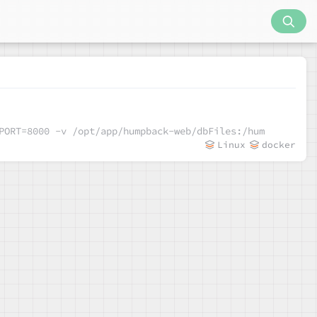
MPBACK_LISTEN_PORT=8000 -v /opt/app/humpback-web/dbFiles:/hum
Linux
docker