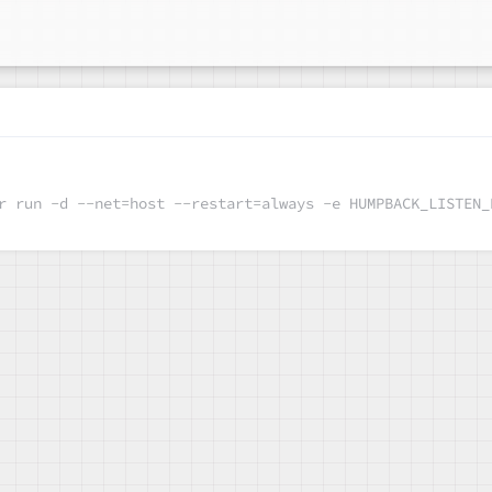
 /opt/app/humpback-web 管理端 docker run -d --net=host --restart=always -e HU