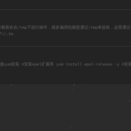
、病毒都喜欢在/tmp下进行操作，很多漏洞也都是通过/tmp来提权，这里通
=/.tm
epel扩展库 yum install epel-release -y #安装clamav yum ins