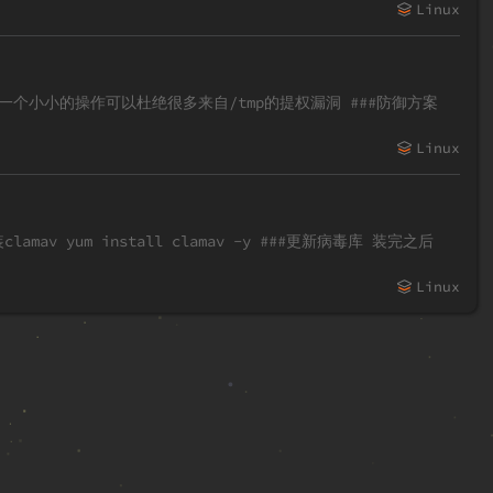
Linux
过一个小小的操作可以杜绝很多来自/tmp的提权漏洞 ###防御方案
Linux
tall clamav -y ###更新病毒库 装完之后
Linux