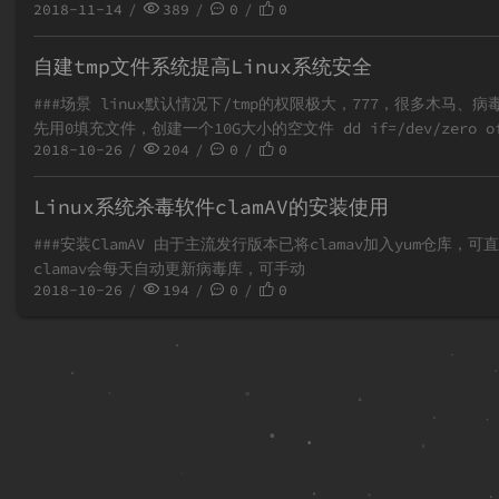
2018-11-14
389
0
0
自建tmp文件系统提高Linux系统安全
###场景 linux默认情况下/tmp的权限极大，777，很多木马
先用0填充文件，创建一个10G大小的空文件 dd if=/dev/zero of
2018-10-26
204
0
0
Linux系统杀毒软件clamAV的安装使用
###安装ClamAV 由于主流发行版本已将clamav加入yum仓库，可直接yum安装 #安装
clamav会每天自动更新病毒库，可手动
2018-10-26
194
0
0