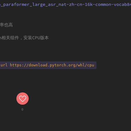
o_paraformer_large_asr_nat-zh-cn-16k-common-vocab8
确率也高
ch相关组件，安装CPU版本
-url https://download.pytorch.org/whl/cpu
0