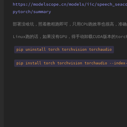
https://modelscope.cn/models/iic/speech_seac
pytorch/summary
部署没啥坑，照着教程跑即可，只用CPU跑效率也很高，准
Linux跑的话，如果没有GPU，得手动卸载CUDA版本的tor
pip uninstall torch torchvision torchaudio
pip install torch torchvision torchaudio --index