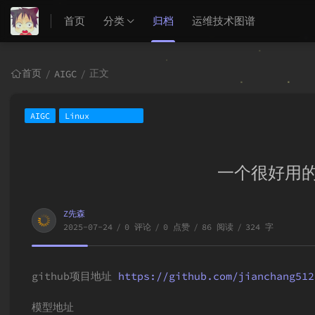
首页
分类
归档
运维技术图谱
首页
正文
/
AIGC
/
AIGC
Linux
一个很好用
Z先森
2025-07-24
/
0 评论
/
0 点赞
/
86 阅读
/
324 字
github项目地址
https://github.com/jianchang512
模型地址