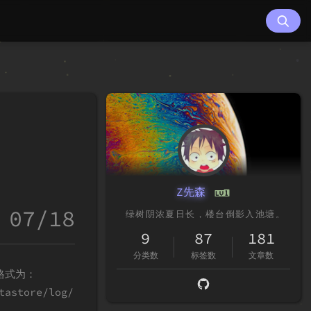
Z先森
07/18
9
87
181
分类数
标签数
文章数
格式为：
store/log/