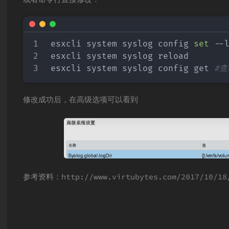
esxcli system syslog config 
set
 --
esxcli system syslog reload

esxcli system syslog config get 
#
修改成功后，在高级选项可以看到
参考资料：http://www.virtubytes.com/2017/10/18/