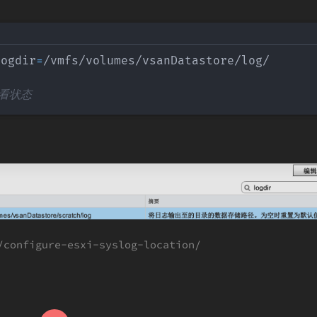
logdir
=
/vmfs/volumes/vsanDatastore/log/

查看状态
configure-esxi-syslog-location/