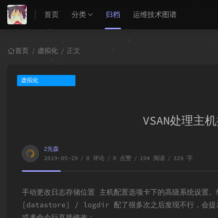
首页
分类
归档
运维技术图谱
首页
虚拟化
正文
/
/
虚拟化
VSAN处理主
Z先森
2019-05-29
/
0 评论
/
0 点赞
/
194 阅读
/
329 字
手动更改日志存储位置 主机配置选项卡下的高级系统设置。编辑S
[datastore] / logdir 配了很多次之后发现不行，会提示
或者命令行直接修改：