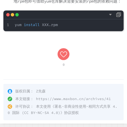
地rpm包即可借助yum仓库解决需要安装的rpm包的依赖问题：
yum 
install
0
版权归属：
Z先森
本文链接：
https://www.maxbon.cn/archives/41
许可协议：
本文使用《
署名-非商业性使用-相同方式共享 4.
0 国际 (CC BY-NC-SA 4.0)
》协议授权