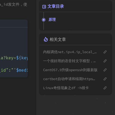
a_id发文件，使
文章目录
原理
相关文章
内核调优net.ipv4.ip_local_port_range避坑
ia?key=
${key}
&type=file"
 -F 
"file=@
$file
"
|
 j
一个很好用的语音转文字模型，记录一下
CentOS7.9升级openssh到最新版
_id":"'
$media_id
'"}}'
"https://qyapi.weixin.q
certbot自动申请和续期https证书
Linux奇怪现象之df -h很卡