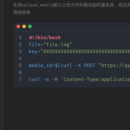
先用upload_media接口上传文件到微信临时服务器，然后用j
用很简单
#!/bin/bash
file
=
"file.log"
key
=
"XXXXXXXXXXXXXXXXXXXXXXXXXXXXX
media_id
=
$(
curl
 -X POST 
"https://q
curl
 -s -H 
'Content-Type:applicati