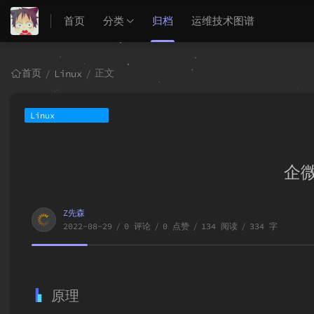
首页
分类
归档
运维技术图谱
首页
正文
/
Linux
/
Linux
企
Z先森
2022-08-29
/
0 评论
/
0 点赞
/
134 阅读
/
334 字
原理