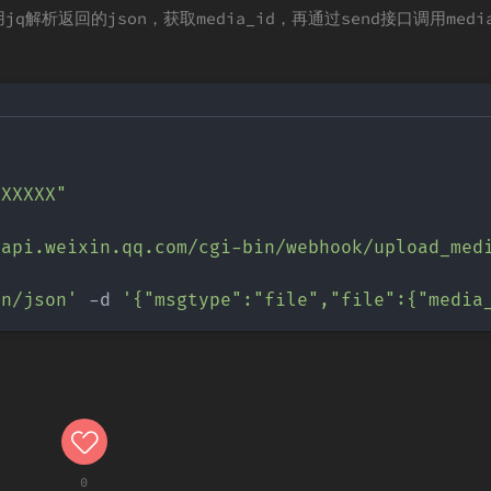
q解析返回的json，获取media_id，再通过send接口调用medi
XXXXXX"
yapi.weixin.qq.com/cgi-bin/webhook/upload_med
on/json'
 -d 
'{"msgtype":"file","file":{"media
0