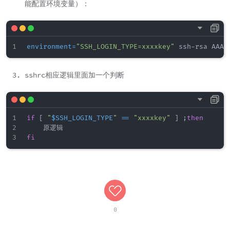
能配置环境变量）：
environment
=
"SSH_LOGIN_TYPE=xxxxkey"
 ssh-rsa AAAA
sshrc相应逻辑里面加一个判断
if
[
"
$SSH_LOGIN_TYPE
"
==
"xxxxkey"
]
;
then
fi
0